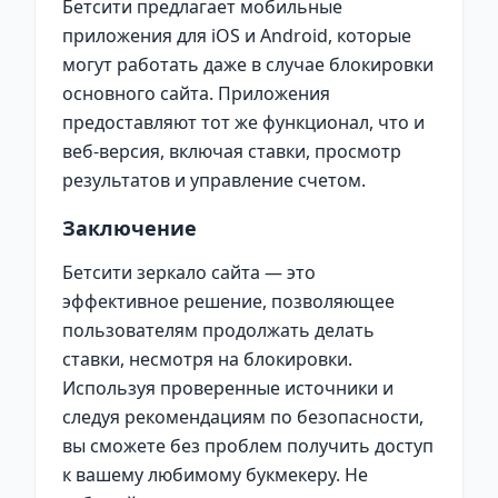
Бетсити предлагает мобильные
приложения для iOS и Android, которые
могут работать даже в случае блокировки
основного сайта. Приложения
предоставляют тот же функционал, что и
веб-версия, включая ставки, просмотр
результатов и управление счетом.
Заключение
Бетсити зеркало сайта — это
эффективное решение, позволяющее
пользователям продолжать делать
ставки, несмотря на блокировки.
Используя проверенные источники и
следуя рекомендациям по безопасности,
вы сможете без проблем получить доступ
к вашему любимому букмекеру. Не