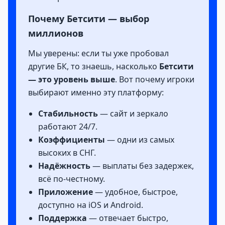
Почему Бетсити — выбор
миллионов
Мы уверены: если ты уже пробовал
другие БК, то знаешь, насколько
Бетсити
— это уровень выше
. Вот почему игроки
выбирают именно эту платформу:
Стабильность
— сайт и зеркало
работают 24/7.
Коэффициенты
— одни из самых
высоких в СНГ.
Надёжность
— выплаты без задержек,
всё по-честному.
Приложение
— удобное, быстрое,
доступно на iOS и Android.
Поддержка
— отвечает быстро,