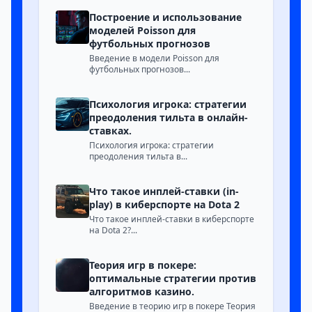
Построение и использование
моделей Poisson для
футбольных прогнозов
Введение в модели Poisson для
футбольных прогнозов...
Психология игрока: стратегии
преодоления тильта в онлайн-
ставках.
Психология игрока: стратегии
преодоления тильта в...
Что такое инплей-ставки (in-
play) в киберспорте на Dota 2
Что такое инплей-ставки в киберспорте
на Dota 2?...
Теория игр в покере:
оптимальные стратегии против
алгоритмов казино.
Введение в теорию игр в покере Теория