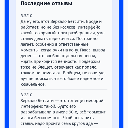
Последние отзывы
5.3/10
Да ну его, этот Зеркало Бетсити. Вроде и
работает, но не без косяков. Интерфейс
какой-то корявый, пока разберёшься, уже
ставку делать перехочется. Постоянно
лагает, особенно в ответственные
моменты, когда очки на кону. Плюс, вывод
денег — это вообще отдельная песня,
ждать приходится вечность. Поддержка
тоже не блещет, отвечают как попало,
толком не помогают. В общем, не советую,
лучше поискать что-то более надёжное и
юзабельное.
3.2/10
Зеркало Бетсити — это тот ещё геморрой.
Интерфейс такой, будто его
разрабатывали в лихие 90-е, всё тормозит
и лаги бесконечные. Чтоб поставить
ставку, надо пройти семь кругов ада —