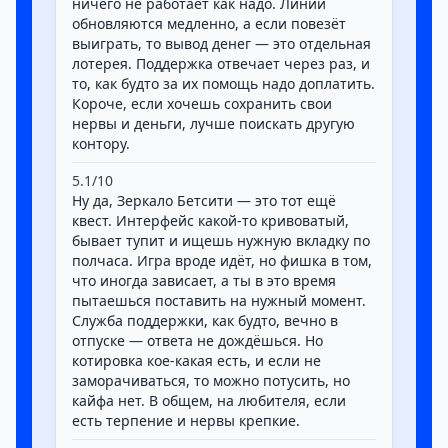
ничего не работает как надо. Линии
обновляются медленно, а если повезёт
выиграть, то вывод денег — это отдельная
лотерея. Поддержка отвечает через раз, и
то, как будто за их помощь надо доплатить.
Короче, если хочешь сохранить свои
нервы и деньги, лучше поискать другую
контору.
5.1/10
Ну да, Зеркало Бетсити — это тот ещё
квест. Интерфейс какой-то кривоватый,
бывает тупит и ищешь нужную вкладку по
полчаса. Игра вроде идёт, но фишка в том,
что иногда зависает, а ты в это время
пытаешься поставить на нужный момент.
Служба поддержки, как будто, вечно в
отпуске — ответа не дождёшься. Но
котировка кое-какая есть, и если не
заморачиваться, то можно потусить, но
кайфа нет. В общем, на любителя, если
есть терпение и нервы крепкие.