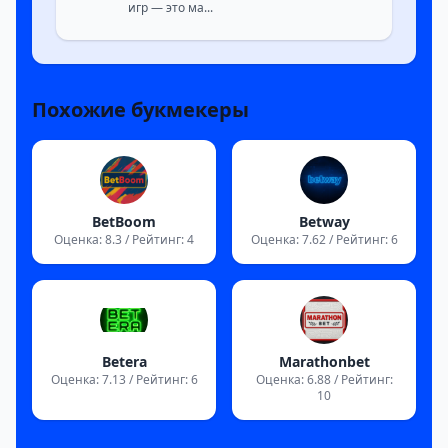
игр — это ма...
Похожие букмекеры
BetBoom
Betway
Оценка: 8.3 / Рейтинг: 4
Оценка: 7.62 / Рейтинг: 6
Betera
Marathonbet
Оценка: 7.13 / Рейтинг: 6
Оценка: 6.88 / Рейтинг:
10