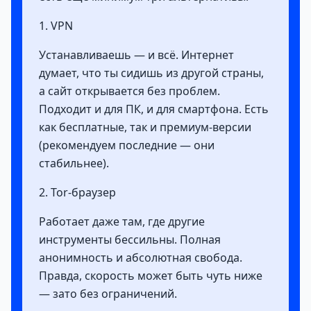
1. VPN
Устанавливаешь — и всё. Интернет
думает, что ты сидишь из другой страны,
а сайт открывается без проблем.
Подходит и для ПК, и для смартфона. Есть
как бесплатные, так и премиум-версии
(рекомендуем последние — они
стабильнее).
2. Tor-браузер
Работает даже там, где другие
инструменты бессильны. Полная
анонимность и абсолютная свобода.
Правда, скорость может быть чуть ниже
— зато без ограничений.