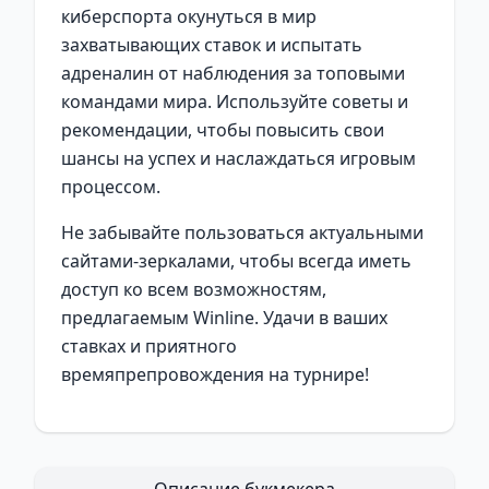
киберспорта окунуться в мир
захватывающих ставок и испытать
адреналин от наблюдения за топовыми
командами мира. Используйте советы и
рекомендации, чтобы повысить свои
шансы на успех и наслаждаться игровым
процессом.
Не забывайте пользоваться актуальными
сайтами-зеркалами, чтобы всегда иметь
доступ ко всем возможностям,
предлагаемым Winline. Удачи в ваших
ставках и приятного
времяпрепровождения на турнире!