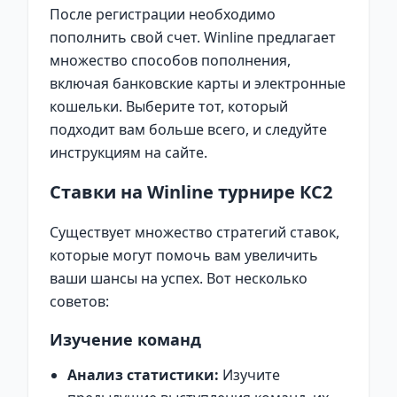
После регистрации необходимо
пополнить свой счет. Winline предлагает
множество способов пополнения,
включая банковские карты и электронные
кошельки. Выберите тот, который
подходит вам больше всего, и следуйте
инструкциям на сайте.
Ставки на Winline турнире КС2
Существует множество стратегий ставок,
которые могут помочь вам увеличить
ваши шансы на успех. Вот несколько
советов:
Изучение команд
Анализ статистики:
Изучите