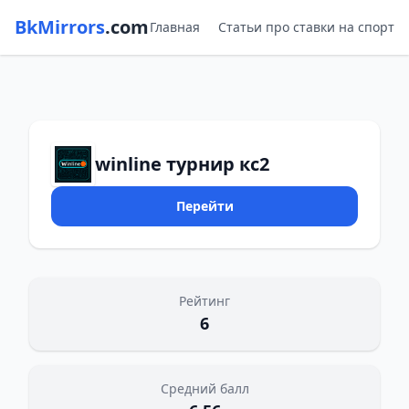
BkMirrors
.com
Главная
Статьи про ставки на спорт
winline турнир кс2
Перейти
Рейтинг
6
Средний балл