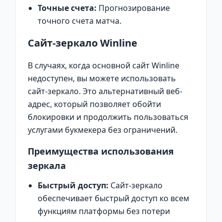
Точные счета:
Прогнозирование
точного счета матча.
Сайт-зеркало Winline
В случаях, когда основной сайт Winline
недоступен, вы можете использовать
сайт-зеркало. Это альтернативный веб-
адрес, который позволяет обойти
блокировки и продолжить пользоваться
услугами букмекера без ограничений.
Преимущества использования
зеркала
Быстрый доступ:
Сайт-зеркало
обеспечивает быстрый доступ ко всем
функциям платформы без потери