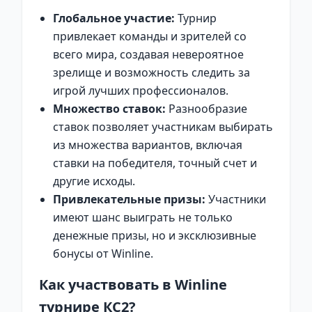
Глобальное участие:
Турнир
привлекает команды и зрителей со
всего мира, создавая невероятное
зрелище и возможность следить за
игрой лучших профессионалов.
Множество ставок:
Разнообразие
ставок позволяет участникам выбирать
из множества вариантов, включая
ставки на победителя, точный счет и
другие исходы.
Привлекательные призы:
Участники
имеют шанс выиграть не только
денежные призы, но и эксклюзивные
бонусы от Winline.
Как участвовать в Winline
турнире КС2?