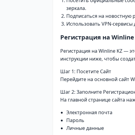
Посетить официальные сообщ
зеркала.
Подписаться на новостную р
Использовать VPN-сервисы д
Регистрация на Winlin
Регистрация на Winline KZ — э
инструкции ниже, чтобы создат
Шаг 1: Посетите Сайт
Перейдите на основной сайт Wi
Шаг 2: Заполните Регистраци
На главной странице сайта на
Электронная почта
Пароль
Личные данные