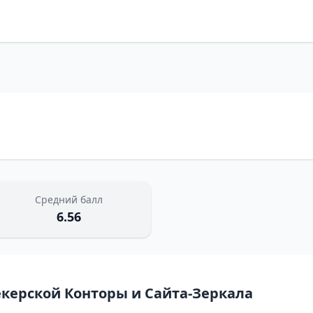
Средний балл
6.56
мекерской Конторы и Сайта-Зеркала