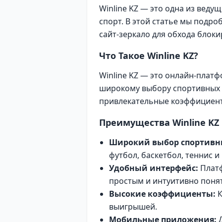
Winline KZ — это одна из вед
спорт. В этой статье мы подро
сайт-зеркало для обхода блоки
Что Такое Winline KZ?
Winline KZ — это онлайн-платф
широкому выбору спортивных 
привлекательные коэффициен
Преимущества Winline KZ
Широкий выбор спортивн
футбол, баскетбол, теннис и
Удобный интерфейс:
Платф
простым и интуитивно поня
Высокие коэффициенты:
К
выигрышей.
Мобильные приложения:
Д