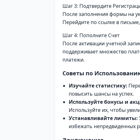
Шаг 3: Подтвердите Регистрац
После заполнения формы на ук
Перейдите по ссылке в письме
Шаг 4: Пополните Счет
После активации учетной запи
поддерживает множество плат
платежи.
Советы по Использованию
Изучайте статистику:
Пере
повысить шансы на успех.
Используйте бонусы и акц
Используйте их, чтобы увел
Устанавливайте лимиты:
избежать непредвиденных р