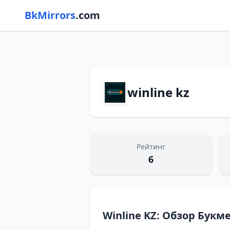
BkMirrors
.com
winline kz
Рейтинг
6
Winline KZ: Обзор Бук