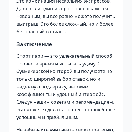
Это комбинация нескольких экспрессов.
Даже если один из прогнозов окажется
неверным, вы все равно можете получить
выигрыш. Это более сложный, но и более
безопасный вариант.
Заключение
Спорт пари — это увлекательный способ
провести время и испытать удачу. С
букмекерской конторой вы получаете не
только широкий выбор ставок, но и
надежную поддержку, высокие
коэффициенты и удобный интерфейс.
Следуя нашим советам и рекомендациям,
вы сможете сделать процесс ставок более
успешным и прибыльным.
Не забывайте учитывать свою стратегию,