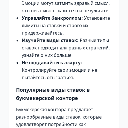
Эмоции могут затмить здравый смысл,
что негативно скажется на результате.
Управляйте банкроллом:
Установите
лимиты на ставки и строго их
придерживайтесь.
Изучайте виды ставок:
Разные типы
ставок подходят для разных стратегий,
узнайте о них больше.
Не поддавайтесь азарту:
Контролируйте свои эмоции и не
пытайтесь отыграться.
Популярные виды ставок в
букмекерской конторе
Букмекерская контора предлагает
разнообразные виды ставок, которые
удовлетворят потребности как