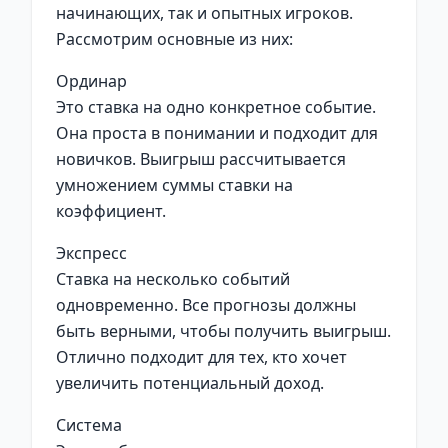
начинающих, так и опытных игроков.
Рассмотрим основные из них:
Ординар
Это ставка на одно конкретное событие.
Она проста в понимании и подходит для
новичков. Выигрыш рассчитывается
умножением суммы ставки на
коэффициент.
Экспресс
Ставка на несколько событий
одновременно. Все прогнозы должны
быть верными, чтобы получить выигрыш.
Отлично подходит для тех, кто хочет
увеличить потенциальный доход.
Система