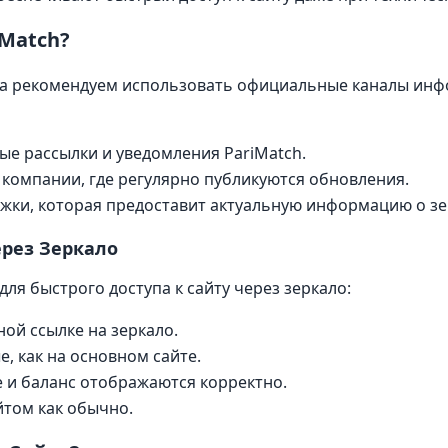
iMatch?
ла рекомендуем использовать официальные каналы инфо
е рассылки и уведомления PariMatch.
компании, где регулярно публикуются обновления.
жки, которая предоставит актуальную информацию о зе
ерез Зеркало
ля быстрого доступа к сайту через зеркало:
ой ссылке на зеркало.
, как на основном сайте.
 и баланс отображаются корректно.
йтом как обычно.