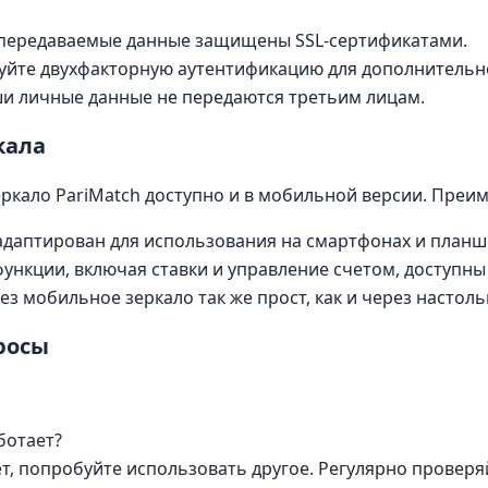
передаваемые данные защищены SSL-сертификатами.
йте двухфакторную аутентификацию для дополнительн
и личные данные не передаются третьим лицам.
кала
еркало PariMatch доступно и в мобильной версии. Преи
даптирован для использования на смартфонах и планш
ункции, включая ставки и управление счетом, доступны
ез мобильное зеркало так же прост, как и через настол
росы
ботает?
ет, попробуйте использовать другое. Регулярно провер