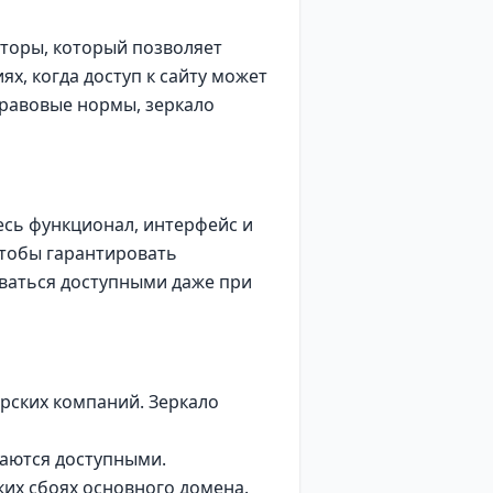
нторы, который позволяет
ях, когда доступ к сайту может
правовые нормы, зеркало
весь функционал, интерфейс и
чтобы гарантировать
аваться доступными даже при
рских компаний. Зеркало
таются доступными.
ких сбоях основного домена.