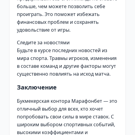
больше, чем можете позволить себе
проиграть. Это поможет избежать
финансовых проблем и сохранять
удовольствие от игры.
Следите за новостями
Будьте в курсе последних новостей из
мира спорта. Травмы игроков, изменения
в составе команд и другие факторы могут
существенно повлиять на исход матча.
Заключение
Букмекерская контора Марафонбет — это
отличный выбор для всех, кто хочет
попробовать свои силы в мире ставок. С
широким выбором спортивных событий,
высокими коэффициентами и