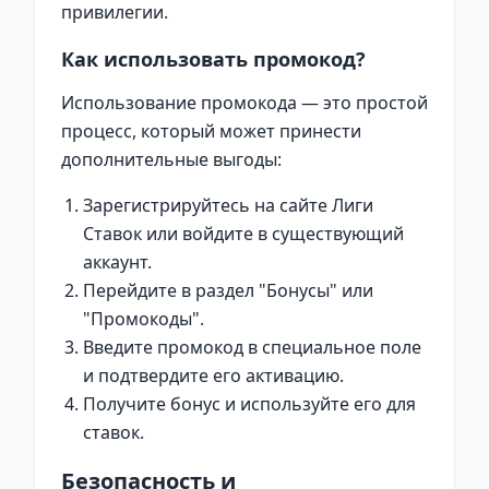
привилегии.
Как использовать промокод?
Использование промокода — это простой
процесс, который может принести
дополнительные выгоды:
Зарегистрируйтесь на сайте Лиги
Ставок или войдите в существующий
аккаунт.
Перейдите в раздел "Бонусы" или
"Промокоды".
Введите промокод в специальное поле
и подтвердите его активацию.
Получите бонус и используйте его для
ставок.
Безопасность и