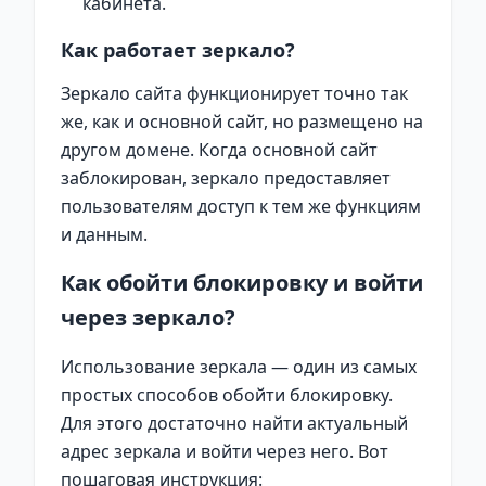
кабинета.
Как работает зеркало?
Зеркало сайта функционирует точно так
же, как и основной сайт, но размещено на
другом домене. Когда основной сайт
заблокирован, зеркало предоставляет
пользователям доступ к тем же функциям
и данным.
Как обойти блокировку и войти
через зеркало?
Использование зеркала — один из самых
простых способов обойти блокировку.
Для этого достаточно найти актуальный
адрес зеркала и войти через него. Вот
пошаговая инструкция: