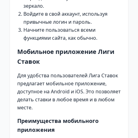
зеркало.
Войдите в свой аккаунт, используя
привычные логин и пароль.
Начните пользоваться всеми
функциями сайта, как обычно.
Мобильное приложение Лиги
Ставок
Для удобства пользователей Лига Ставок
предлагает мобильное приложение,
доступное на Android и iOS. Это позволяет
делать ставки в любое время и в любом
месте.
Преимущества мобильного
приложения