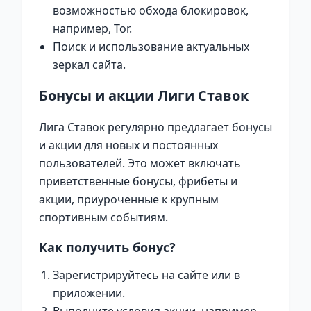
возможностью обхода блокировок,
например, Tor.
Поиск и использование актуальных
зеркал сайта.
Бонусы и акции Лиги Ставок
Лига Ставок регулярно предлагает бонусы
и акции для новых и постоянных
пользователей. Это может включать
приветственные бонусы, фрибеты и
акции, приуроченные к крупным
спортивным событиям.
Как получить бонус?
Зарегистрируйтесь на сайте или в
приложении.