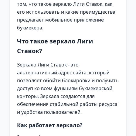
том, что такое зеркало Лиги Ставок, как
его использовать и какие преимущества
предлагает мобильное приложение
букмекера.
Что такое зеркало Лиги
Ставок?
Зеркало Лиги Ставок - это
альтернативный адрес сайта, который
позволяет обойти блокировки и получить
доступ ко всем функциям букмекерской
конторы. Зеркала создаются для
обеспечения стабильной работы ресурса
и удобства пользователей.
Как работает зеркало?