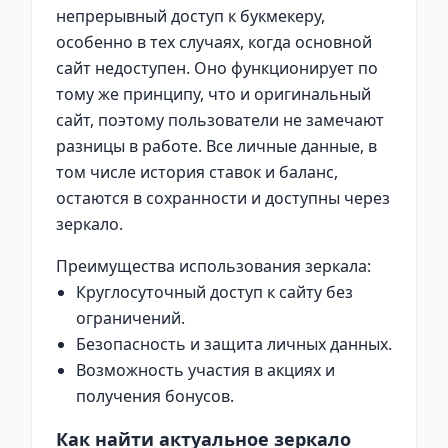
непрерывный доступ к букмекеру,
особенно в тех случаях, когда основной
сайт недоступен. Оно функционирует по
тому же принципу, что и оригинальный
сайт, поэтому пользователи не замечают
разницы в работе. Все личные данные, в
том числе история ставок и баланс,
остаются в сохранности и доступны через
зеркало.
Преимущества использования зеркала:
Круглосуточный доступ к сайту без
ограничений.
Безопасность и защита личных данных.
Возможность участия в акциях и
получения бонусов.
Как найти актуальное зеркало