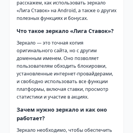
расскажем, как использовать зеркало
«Лига Ставок» на Android, а также о других
полезных функциях и бонусах.
Что такое зеркало «Лига Ставок»?
Зеркало — это точная копия
оригинального сайта, но с другим
доменным именем. Оно позволяет
пользователям обходить блокировки,
установленные интернет-провайдерами,
и свободно использовать все функции
платформы, включая ставки, просмотр
статистики и участие в акциях.
Зачем нужно зеркало и как оно
работает?
Зеркало необходимо, чтобы обеспечить