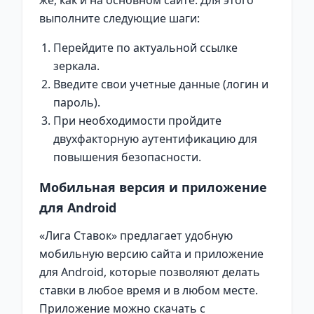
же, как и на основном сайте. Для этого
выполните следующие шаги:
Перейдите по актуальной ссылке
зеркала.
Введите свои учетные данные (логин и
пароль).
При необходимости пройдите
двухфакторную аутентификацию для
повышения безопасности.
Мобильная версия и приложение
для Android
«Лига Ставок» предлагает удобную
мобильную версию сайта и приложение
для Android, которые позволяют делать
ставки в любое время и в любом месте.
Приложение можно скачать с