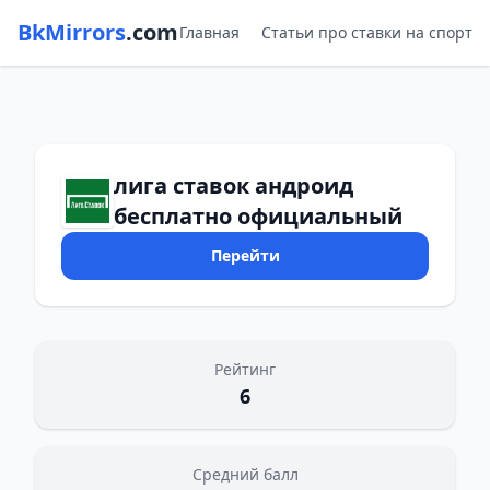
BkMirrors
.com
Главная
Статьи про ставки на спорт
лига ставок андроид
бесплатно официальный
Перейти
Рейтинг
6
Средний балл