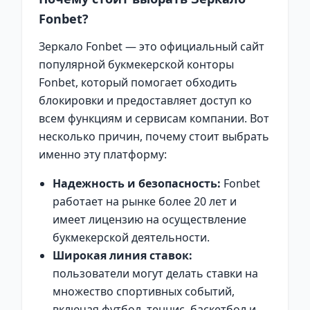
Fonbet?
Зеркало Fonbet — это официальный сайт
популярной букмекерской конторы
Fonbet, который помогает обходить
блокировки и предоставляет доступ ко
всем функциям и сервисам компании. Вот
несколько причин, почему стоит выбрать
именно эту платформу:
Надежность и безопасность:
Fonbet
работает на рынке более 20 лет и
имеет лицензию на осуществление
букмекерской деятельности.
Широкая линия ставок:
пользователи могут делать ставки на
множество спортивных событий,
включая футбол, теннис, баскетбол и