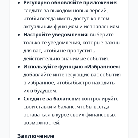
Регулярно обновляйте приложение:
следите за выходом новых версий,
чтобы всегда иметь доступ ко всем
актуальным функциям и исправлениям.
Настройте уведомления:
выберите
только те уведомления, которые важны
для вас, чтобы не пропустить
действительно значимые события.
Используйте функцию «Избранное»:
добавляйте интересующие вас события
в избранное, чтобы быстро находить
их в будущем.
Следите за балансом:
контролируйте
свои ставки и баланс, чтобы всегда
оставаться в курсе своих финансовых
возможностей.
Заключение