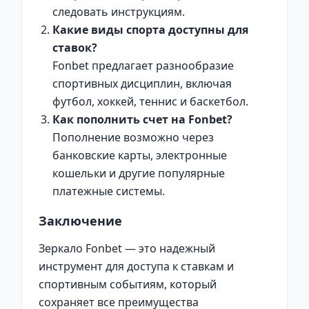
следовать инструкциям.
Какие виды спорта доступны для
ставок?
Fonbet предлагает разнообразие
спортивных дисциплин, включая
футбол, хоккей, теннис и баскетбол.
Как пополнить счет на Fonbet?
Пополнение возможно через
банковские карты, электронные
кошельки и другие популярные
платежные системы.
Заключение
Зеркало Fonbet — это надежный
инструмент для доступа к ставкам и
спортивным событиям, который
сохраняет все преимущества