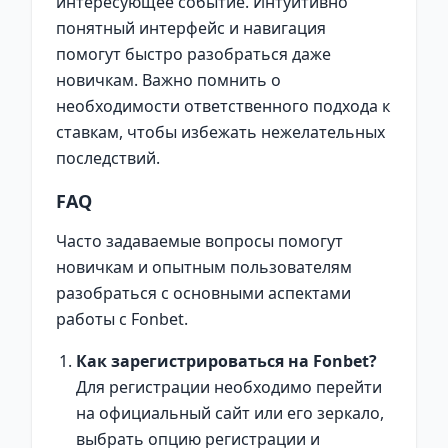
интересующее событие. Интуитивно
понятный интерфейс и навигация
помогут быстро разобраться даже
новичкам. Важно помнить о
необходимости ответственного подхода к
ставкам, чтобы избежать нежелательных
последствий.
FAQ
Часто задаваемые вопросы помогут
новичкам и опытным пользователям
разобраться с основными аспектами
работы с Fonbet.
Как зарегистрироваться на Fonbet?
Для регистрации необходимо перейти
на официальный сайт или его зеркало,
выбрать опцию регистрации и