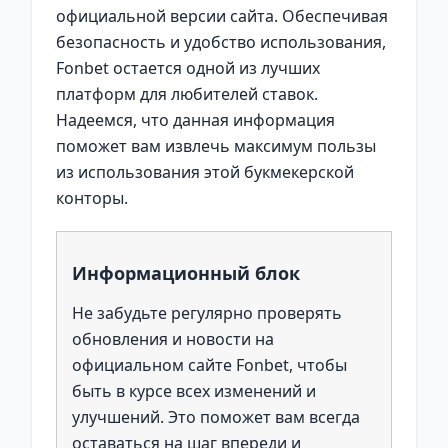
официальной версии сайта. Обеспечивая
безопасность и удобство использования,
Fonbet остается одной из лучших
платформ для любителей ставок.
Надеемся, что данная информация
поможет вам извлечь максимум пользы
из использования этой букмекерской
конторы.
Информационный блок
Не забудьте регулярно проверять
обновления и новости на
официальном сайте Fonbet, чтобы
быть в курсе всех изменений и
улучшений. Это поможет вам всегда
оставаться на шаг впереди и