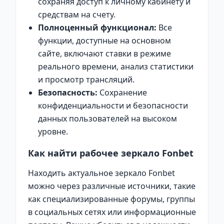
сохраняя доступ к личному кабинету и
средствам на счету.
Полноценный функционал:
Все
функции, доступные на основном
сайте, включают ставки в режиме
реального времени, анализ статистики
и просмотр трансляций.
Безопасность:
Сохранение
конфиденциальности и безопасности
данных пользователей на высоком
уровне.
Как найти рабочее зеркало Fonbet
Находить актуальное зеркало Fonbet
можно через различные источники, такие
как специализированные форумы, группы
в социальных сетях или информационные