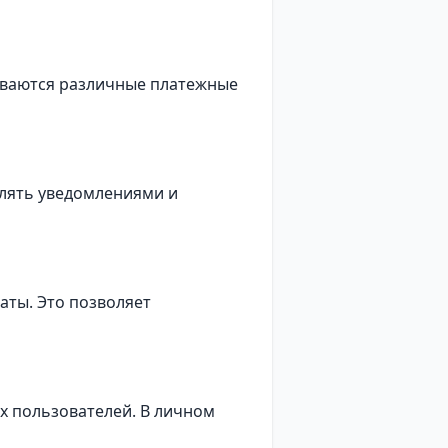
иваются различные платежные
влять уведомлениями и
таты. Это позволяет
ых пользователей. В личном