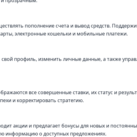
 и прозрачным:
ществлять пополнение счета и вывод средств. Поддерж
карты, электронные кошельки и мобильные платежи.
 свой профиль, изменить личные данные, а также упра
ображаются все совершенные ставки, их статус и резуль
пехи и корректировать стратегию.
водит акции и предлагает бонусы для новых и постоянн
ную информацию о доступных предложениях.