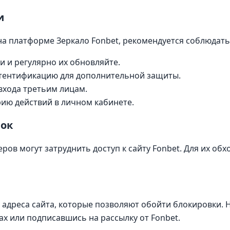
и
на платформе Зеркало Fonbet, рекомендуется соблюдат
 и регулярно их обновляйте.
тентификацию для дополнительной защиты.
входа третьим лицам.
ию действий в личном кабинете.
вок
ров могут затруднить доступ к сайту Fonbet. Для их о
 адреса сайта, которые позволяют обойти блокировки. 
х или подписавшись на рассылку от Fonbet.