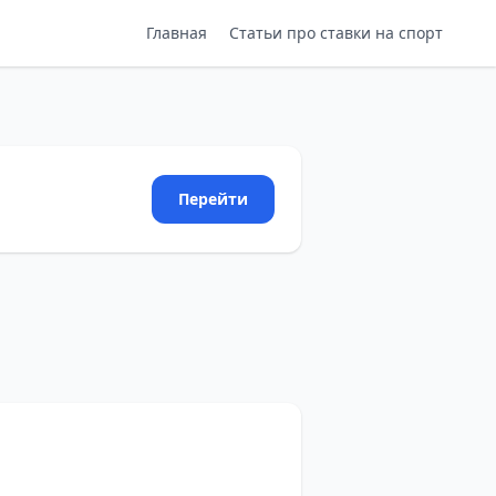
Главная
Статьи про ставки на спорт
Перейти