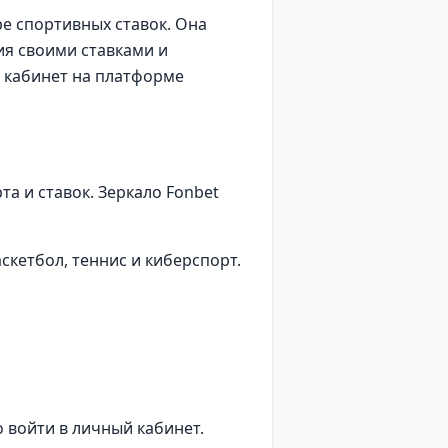
ре спортивных ставок. Она
я своими ставками и
й кабинет на платформе
та и ставок. Зеркало Fonbet
скетбол, теннис и киберспорт.
 войти в личный кабинет.