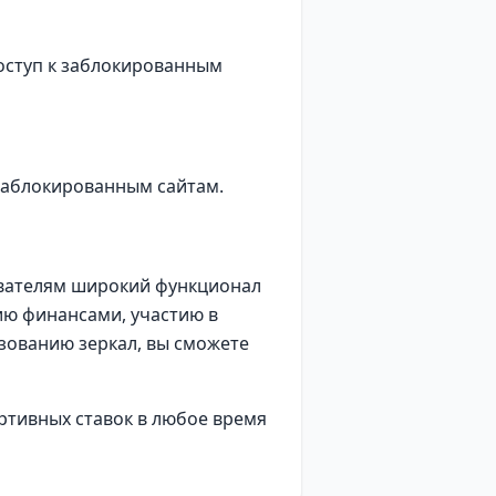
оступ к заблокированным
 заблокированным сайтам.
ователям широкий функционал
ию финансами, участию в
зованию зеркал, вы сможете
ртивных ставок в любое время