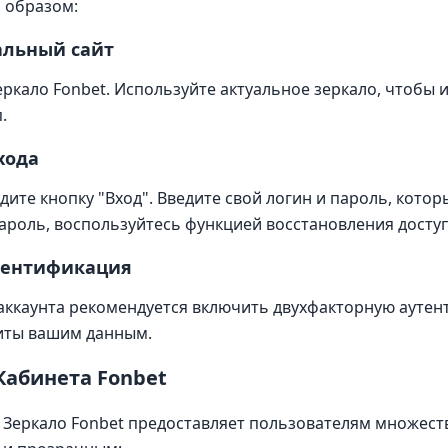
 образом:
альный сайт
ркало Fonbet. Используйте актуальное зеркало, чтобы 
.
хода
дите кнопку "Вход". Введите свой логин и пароль, кото
пароль, воспользуйтесь функцией восстановления доступ
утентификация
аккаунта рекомендуется включить двухфакторную аутен
иты вашим данным.
Кабинета Fonbet
Зеркало Fonbet предоставляет пользователям множест