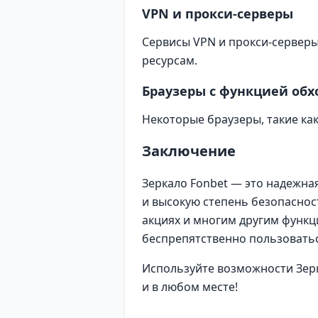
VPN и прокси-серверы
Сервисы VPN и прокси-сервер
ресурсам.
Браузеры с функцией обх
Некоторые браузеры, такие ка
Заключение
Зеркало Fonbet — это надежна
и высокую степень безопаснос
акциях и многим другим функц
беспрепятственно пользовать
Используйте возможности Зерк
и в любом месте!