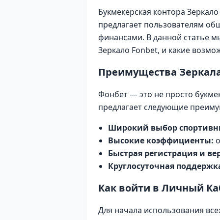
Букмекерская контора Зеркало 
предлагает пользователям об
финансами. В данной статье м
Зеркало Fonbet, и какие возм
Преимущества Зеркала
Фонбет — это не просто букмек
предлагает следующие преиму
Широкий выбор спортивн
Высокие коэффициенты:
о
Быстрая регистрация и в
Круглосуточная поддержк
Как войти в Личный Ка
Для начала использования все