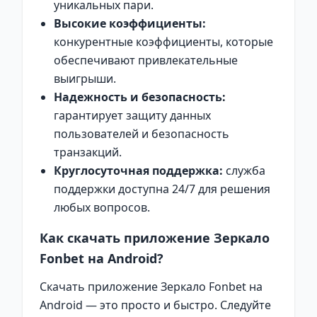
уникальных пари.
Высокие коэффициенты:
конкурентные коэффициенты, которые
обеспечивают привлекательные
выигрыши.
Надежность и безопасность:
гарантирует защиту данных
пользователей и безопасность
транзакций.
Круглосуточная поддержка:
служба
поддержки доступна 24/7 для решения
любых вопросов.
Как скачать приложение Зеркало
Fonbet на Android?
Скачать приложение Зеркало Fonbet на
Android — это просто и быстро. Следуйте