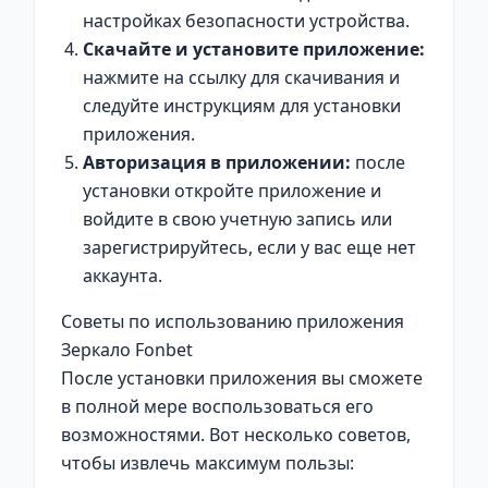
настройках безопасности устройства.
Скачайте и установите приложение:
нажмите на ссылку для скачивания и
следуйте инструкциям для установки
приложения.
Авторизация в приложении:
после
установки откройте приложение и
войдите в свою учетную запись или
зарегистрируйтесь, если у вас еще нет
аккаунта.
Советы по использованию приложения
Зеркало Fonbet
После установки приложения вы сможете
в полной мере воспользоваться его
возможностями. Вот несколько советов,
чтобы извлечь максимум пользы: