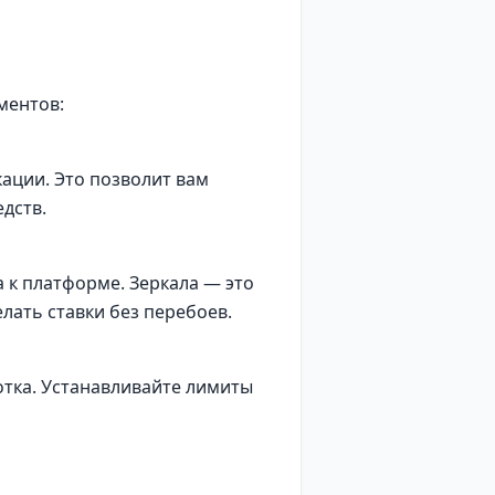
ментов:
ации. Это позволит вам
дств.
а к платформе. Зеркала — это
лать ставки без перебоев.
отка. Устанавливайте лимиты