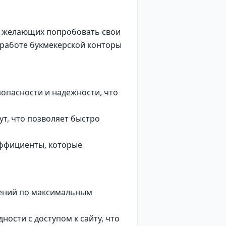
, желающих попробовать свои
 работе букмекерской конторы
опасности и надежности, что
ут, что позволяет быстро
эффициенты, которые
чений по максимальным
ости с доступом к сайту, что