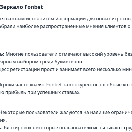
Зеркало Fonbet
ся важным источником информации для новых игроков
обрали наиболее распространенные мнения клиентов о
ь:
Многие пользователи отмечают высокий уровень без
улярным выбором среди букмекеров.
есс регистрации прост и занимает всего несколько мин
гроки часто хвалят Fonbet за конкурентоспособные ко
ю прибыль при успешных ставках.
Некоторые пользователи жалуются на наличие ограни
ия.
а блокировок некоторые пользователи испытывают трудн