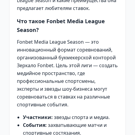
League Season и какие преимущества она
предлагает любителям ставок.
Что такое Fonbet Media League
Season?
Fonbet Media League Season — это
инновационный формат соревнований,
организованный букмекерской конторой
Зеркало Fonbet. Цель этой лиги — создать
медийное пространство, где
профессиональные спортсмены,
эксперты и звезды шоу-бизнеса могут
соревноваться в ставках на различные
спортивные события.
Участники:
звезды спорта и медиа.
События:
захватывающие матчи и
спортивные состязания.