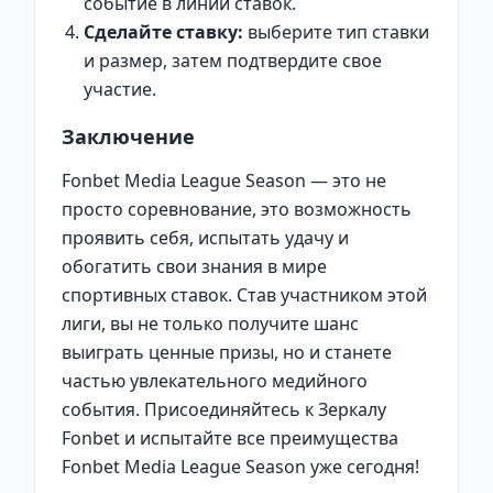
событие в линии ставок.
Сделайте ставку:
выберите тип ставки
и размер, затем подтвердите свое
участие.
Заключение
Fonbet Media League Season — это не
просто соревнование, это возможность
проявить себя, испытать удачу и
обогатить свои знания в мире
спортивных ставок. Став участником этой
лиги, вы не только получите шанс
выиграть ценные призы, но и станете
частью увлекательного медийного
события. Присоединяйтесь к Зеркалу
Fonbet и испытайте все преимущества
Fonbet Media League Season уже сегодня!