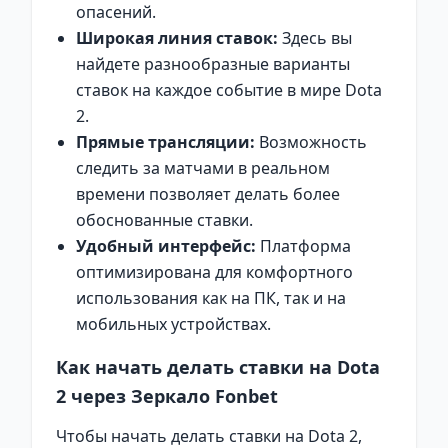
опасений.
Широкая линия ставок:
Здесь вы
найдете разнообразные варианты
ставок на каждое событие в мире Dota
2.
Прямые трансляции:
Возможность
следить за матчами в реальном
времени позволяет делать более
обоснованные ставки.
Удобный интерфейс:
Платформа
оптимизирована для комфортного
использования как на ПК, так и на
мобильных устройствах.
Как начать делать ставки на Dota
2 через Зеркало Fonbet
Чтобы начать делать ставки на Dota 2,