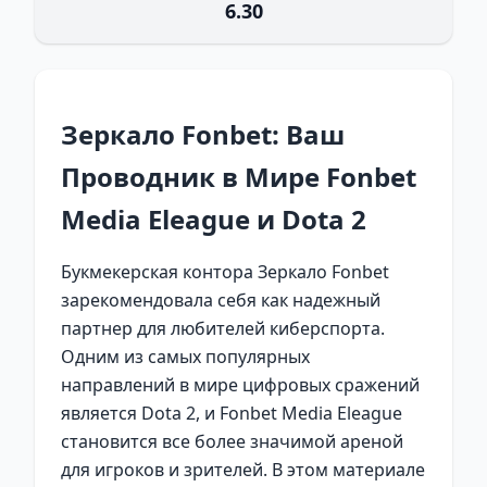
6.30
Зеркало Fonbet: Ваш
Проводник в Мире Fonbet
Media Eleague и Dota 2
Букмекерская контора Зеркало Fonbet
зарекомендовала себя как надежный
партнер для любителей киберспорта.
Одним из самых популярных
направлений в мире цифровых сражений
является Dota 2, и Fonbet Media Eleague
становится все более значимой ареной
для игроков и зрителей. В этом материале