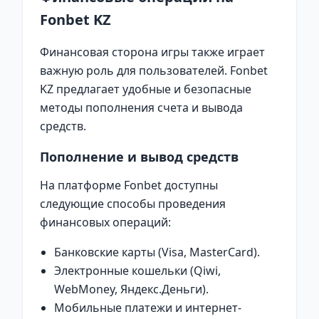
Fonbet KZ
Финансовая сторона игры также играет
важную роль для пользователей. Fonbet
KZ предлагает удобные и безопасные
методы пополнения счета и вывода
средств.
Пополнение и вывод средств
На платформе Fonbet доступны
следующие способы проведения
финансовых операций:
Банковские карты (Visa, MasterCard).
Электронные кошельки (Qiwi,
WebMoney, Яндекс.Деньги).
Мобильные платежи и интернет-