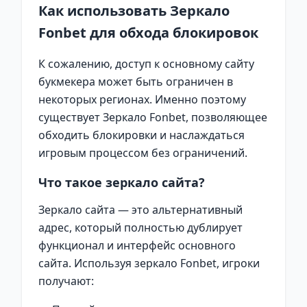
Как использовать Зеркало
Fonbet для обхода блокировок
К сожалению, доступ к основному сайту
букмекера может быть ограничен в
некоторых регионах. Именно поэтому
существует Зеркало Fonbet, позволяющее
обходить блокировки и наслаждаться
игровым процессом без ограничений.
Что такое зеркало сайта?
Зеркало сайта — это альтернативный
адрес, который полностью дублирует
функционал и интерфейс основного
сайта. Используя зеркало Fonbet, игроки
получают: