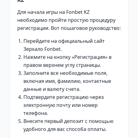
Для начала игры на Fonbet KZ
необходимо пройти простую процедуру
регистрации. Вот пошаговое руководство:
Перейдите на официальный сайт
Зеркало Fonbet.
Нажмите на кнопку «Регистрация» в
правом верхнем углу страницы.
Заполните все необходимые поля,
включая имя, фамилию, контактные
данные и валюту счета.
Подтвердите регистрацию через
электронную почту или номер
телефона.
Внесите первый депозит с помощью
удобного для вас способа оплаты.