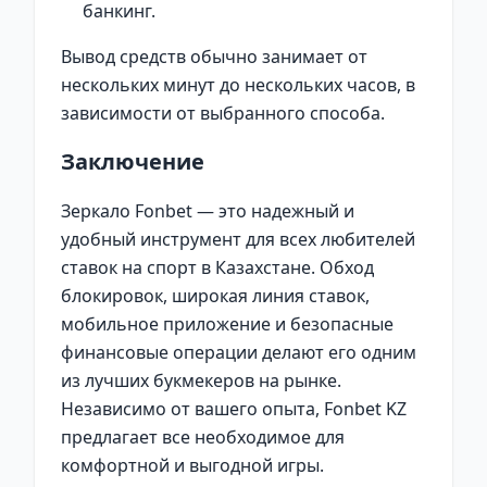
банкинг.
Вывод средств обычно занимает от
нескольких минут до нескольких часов, в
зависимости от выбранного способа.
Заключение
Зеркало Fonbet — это надежный и
удобный инструмент для всех любителей
ставок на спорт в Казахстане. Обход
блокировок, широкая линия ставок,
мобильное приложение и безопасные
финансовые операции делают его одним
из лучших букмекеров на рынке.
Независимо от вашего опыта, Fonbet KZ
предлагает все необходимое для
комфортной и выгодной игры.