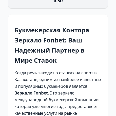
6.30
Букмекерская Контора
Зеркало Fonbet: Ваш
Надежный Партнер в
Мире Ставок
Когда речь заходит о ставках на спорт в
Казахстане, одним из наиболее известных
и популярных букмекеров является
Зеркало Fonbet
. Это зеркало
международной букмекерской компании,
которая уже многие годы предоставляет
качественные услуги на рынке