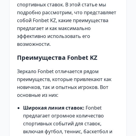
спортивных ставок. В этой статье мы
подробно рассмотрим, что представляет
собой Fonbet KZ, какие преимущества
предлагает и как максимально
эффективно использовать его
возможности.
Преимущества Fonbet KZ
Зеркало Fonbet отличается рядом
преимуществ, которые привлекают как
новичков, так и опытных игроков. Вот
основные из них:
Широкая линия ставок:
Fonbet
предлагает огромное количество
спортивных событий для ставок,
включая футбол, теннис, баскетбол и