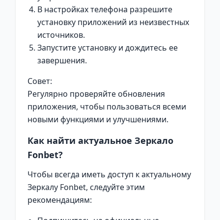
В настройках телефона разрешите
установку приложений из неизвестных
источников.
Запустите установку и дождитесь ее
завершения.
Совет:
Регулярно проверяйте обновления
приложения, чтобы пользоваться всеми
новыми функциями и улучшениями.
Как найти актуальное Зеркало
Fonbet?
Чтобы всегда иметь доступ к актуальному
Зеркалу Fonbet, следуйте этим
рекомендациям: