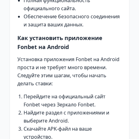
Полная функциональность
официального сайта.
Обеспечение безопасного соединения
и защита ваших данных.
Как установить приложение
Fonbet на Android
Установка приложения Fonbet на Android
проста и не требует много времени.
Следуйте этим шагам, чтобы начать
делать ставки:
Перейдите на официальный сайт
Fonbet через Зеркало Fonbet.
Найдите раздел с приложениями и
выберите Android.
Скачайте APK-файл на ваше
устройство.