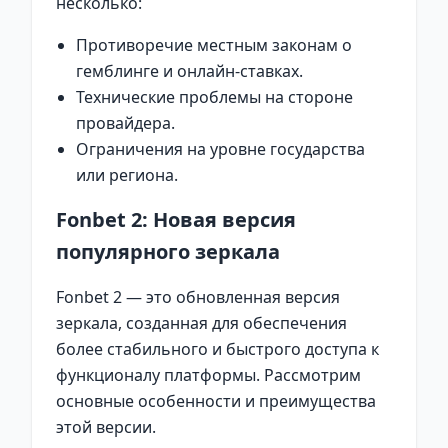
несколько:
Противоречие местным законам о
гемблинге и онлайн-ставках.
Технические проблемы на стороне
провайдера.
Ограничения на уровне государства
или региона.
Fonbet 2: Новая версия
популярного зеркала
Fonbet 2 — это обновленная версия
зеркала, созданная для обеспечения
более стабильного и быстрого доступа к
функционалу платформы. Рассмотрим
основные особенности и преимущества
этой версии.