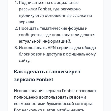
Подписаться на официальные
рассылки Fonbet, где регулярно
публикуются обновленные ссылки на
зеркала.
Посещать тематические форумы и
сообщества, где пользователи делятся
актуальной информацией.
Использовать VPN-сервисы для обхода
блокировок и доступа к официальному
сайту.
Как сделать ставки через
зеркало Fonbet
Использование зеркала Fonbet позволяет
полноценно воспользоваться всеми
возможностями букмекерской конторы.
Вот несколько шагов, чтобы начать