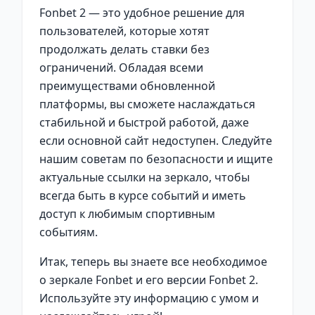
Fonbet 2 — это удобное решение для
пользователей, которые хотят
продолжать делать ставки без
ограничений. Обладая всеми
преимуществами обновленной
платформы, вы сможете наслаждаться
стабильной и быстрой работой, даже
если основной сайт недоступен. Следуйте
нашим советам по безопасности и ищите
актуальные ссылки на зеркало, чтобы
всегда быть в курсе событий и иметь
доступ к любимым спортивным
событиям.
Итак, теперь вы знаете все необходимое
о зеркале Fonbet и его версии Fonbet 2.
Используйте эту информацию с умом и