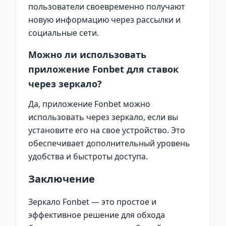
пользователи своевременно получают
новую информацию через рассылки и
социальные сети.
Можно ли использовать
приложение Fonbet для ставок
через зеркало?
Да, приложение Fonbet можно
использовать через зеркало, если вы
установите его на свое устройство. Это
обеспечивает дополнительный уровень
удобства и быстроты доступа.
Заключение
Зеркало Fonbet — это простое и
эффективное решение для обхода