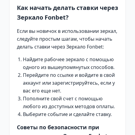
Как начать делать ставки через
Зеркало Fonbet?
Если вы новичок в использовании зеркал,
следуйте простым шагам, чтобы начать
делать ставки через Зеркало Fonbet:
Найдите рабочее зеркало с помощью
одного из вышеупомянутых способов.
Перейдите по ссылке и войдите в свой
аккаунт или зарегистрируйтесь, если у
вас его еще нет.
Пополните свой счет с помощью
любого из доступных методов оплаты.
Выберите событие и сделайте ставку.
Советы по безопасности при