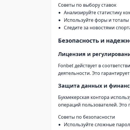
Советы по выбору ставок
Анализируйте статистику ко
Используйте форы и тоталы
Следите за новостями спорт
Безопасность и надежн
Лицензия и регулирован
Fonbet действует в соответст
деятельности. Это гарантируе
Защита данных и финанс
Букмекерская контора исполь
операций пользователей. Это 
Советы по безопасности
Используйте сложные пароли