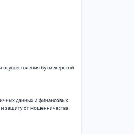
ля осуществления букмекерской
личных данных и финансовых
 и защиту от мошенничества.