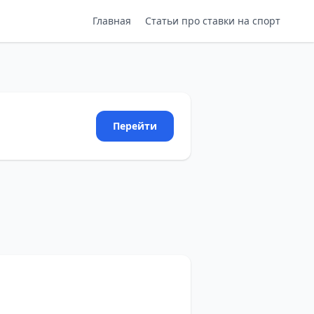
Главная
Статьи про ставки на спорт
Перейти