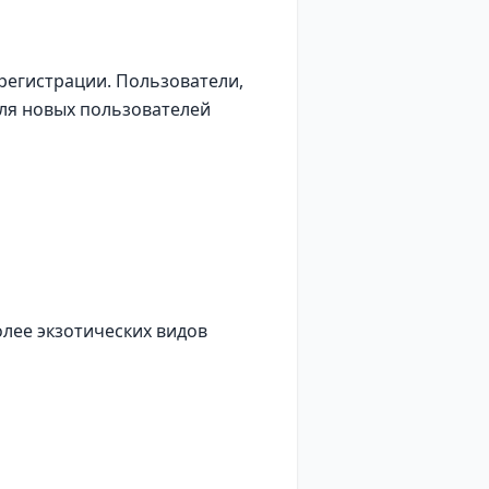
регистрации. Пользователи,
Для новых пользователей
олее экзотических видов