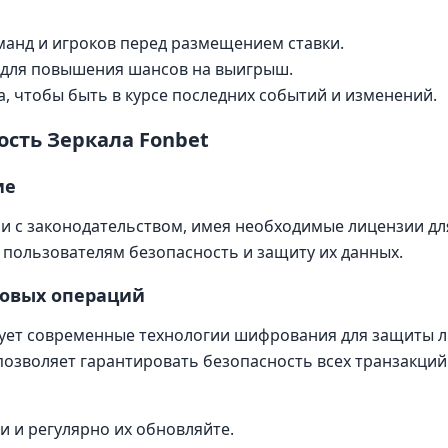
манд и игроков перед размещением ставки.
 для повышения шансов на выигрыш.
а, чтобы быть в курсе последних событий и изменений.
ость Зеркала Fonbet
ие
вии с законодательством, имея необходимые лицензии д
т пользователям безопасность и защиту их данных.
овых операций
зует современные технологии шифрования для защиты 
позволяет гарантировать безопасность всех транзакций
 и регулярно их обновляйте.