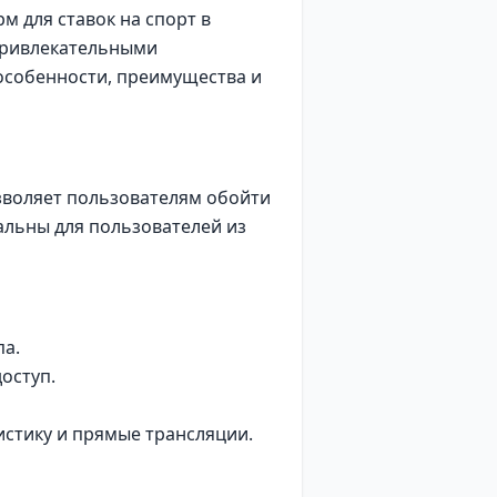
м для ставок на спорт в
привлекательными
особенности, преимущества и
озволяет пользователям обойти
альны для пользователей из
па.
оступ.
истику и прямые трансляции.