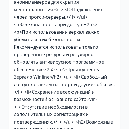
анонимайзеров для скрытия
местоположения.</li> <li>Подключение
через прокси-серверы.</li> </ul>
<h3>Безопасность при доступе</h3>
<p>При использовании зеркал важно
убедиться в их безопасности.
Рекомендуется использовать только
проверенные ресурсы и регулярно
обновлять антивирусное программное
обеспечение.</p> <h2>Преимущества
Зеркало Winline</h2> <ul> <li>Свободный
доступ к ставкам на спорт и другие события.
</li> <li>Сохранение всех функций и
возможностей основного сайта.</li>
<li>Отсутствие необходимости в
дополнительных регистрациях и
подтверждениях.</li> </ul> <h2>Возможные