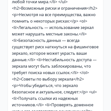
любой точки мира.</li> </ul>
<h2>Возможные риски и ограничения</h2>
<p>Несмотря на все преимущества, важно
помнить о некоторых рисках:</p> <ol>
<li>Легальность — использование зеркал
может нарушать местные законы.</li>
<li>Безопасность данных — всегда
существует риск наткнуться на фишинговое
зеркало, которое может украсть ваши
данные.</li> <li>Нестабильность доступа —
зеркала могут быть заблокированы, что
требует поиска новых ссылок.</li> </ol>
<h2>Советы по выбору зеркала</h2>
<p>Чтобы убедиться, что зеркало
безопасное и актуальное, следует:</p> <ul>
<li>Получать ссылки из надежных
источников.</li> <li>Проверять доменное