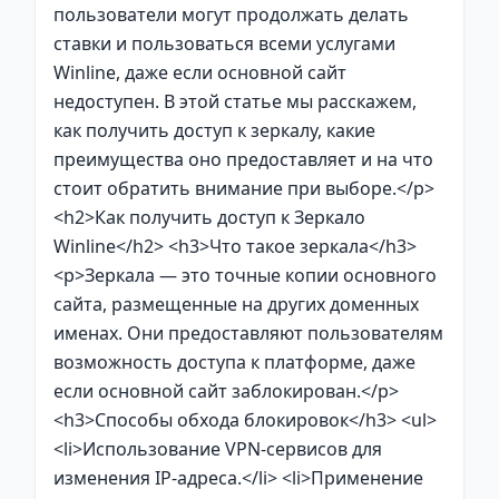
пользователи могут продолжать делать
ставки и пользоваться всеми услугами
Winline, даже если основной сайт
недоступен. В этой статье мы расскажем,
как получить доступ к зеркалу, какие
преимущества оно предоставляет и на что
стоит обратить внимание при выборе.</p>
<h2>Как получить доступ к Зеркало
Winline</h2> <h3>Что такое зеркала</h3>
<p>Зеркала — это точные копии основного
сайта, размещенные на других доменных
именах. Они предоставляют пользователям
возможность доступа к платформе, даже
если основной сайт заблокирован.</p>
<h3>Способы обхода блокировок</h3> <ul>
<li>Использование VPN-сервисов для
изменения IP-адреса.</li> <li>Применение