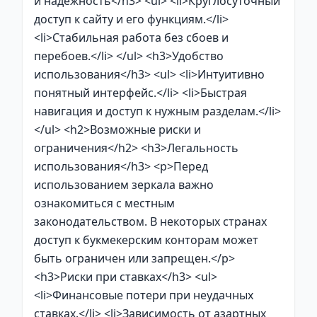
и надежность</h3> <ul> <li>Круглосуточный
доступ к сайту и его функциям.</li>
<li>Стабильная работа без сбоев и
перебоев.</li> </ul> <h3>Удобство
использования</h3> <ul> <li>Интуитивно
понятный интерфейс.</li> <li>Быстрая
навигация и доступ к нужным разделам.</li>
</ul> <h2>Возможные риски и
ограничения</h2> <h3>Легальность
использования</h3> <p>Перед
использованием зеркала важно
ознакомиться с местным
законодательством. В некоторых странах
доступ к букмекерским конторам может
быть ограничен или запрещен.</p>
<h3>Риски при ставках</h3> <ul>
<li>Финансовые потери при неудачных
ставках.</li> <li>Зависимость от азартных