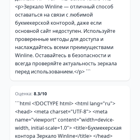
<p>Зеркало Winline — отличный способ
оставаться на связи с любимой
букмекерской конторой, даже если
основной сайт недоступен. Используйте
проверенные методы для доступа и
наслаждайтесь всеми преимуществами
Winline. Оставайтесь в безопасности и
всегда проверяйте актуальность зеркала
перед использованием.</p> ```
Оценка:
8.3/10
```html <!DOCTYPE html> <html lang="ru">
<head> <meta charset="UTF-8"> <meta
name="viewport" content="width=device-
width, initial-scale=1.0"> <title>Букмекерская
контора Зеркало Winline</title> </head>