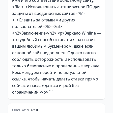
имя и его соответствие основному сайту.
</li> <li>Использовать антивирусное ПО для
защиты от вредоносных сайтов.</li>
<li>Следить за отзывами других
пользователей.</li> </ul>
<h2>Заключение</h2> <p>Зеркало Winline —
это удобный способ оставаться на связи с
вашим любимым букмекером, даже если
основной сайт недоступен. Однако важно
соблюдать осторожность и использовать
только безопасные и проверенные зеркала.
Рекомендуем перейти по актуальной
ссылке, чтобы начать делать ставки прямо
сейчас и наслаждаться игрой без
ограничений.</p> ```
Оценка:
5.7/10