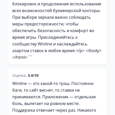
блокировок и продолжения использования
всех возможностей букмекерской конторы.
При выборе зеркала важно соблюдать
меры предосторожности, чтобы
обеспечить безопасность и комфорт во
время игры. Присоединяйтесь к
сообществу Winline и наслаждайтесь
азартом ставок в любое время.</p> </body>
</html> ```
Оценка:
3.4/10
Winline — это какой-то трэш. Постоянно
баги, то сайт виснет, то ставки не
принимаются. Приложение — отдельная
боль, вылетает на ровном месте.
Поддержка отвечает через раз. Никакого