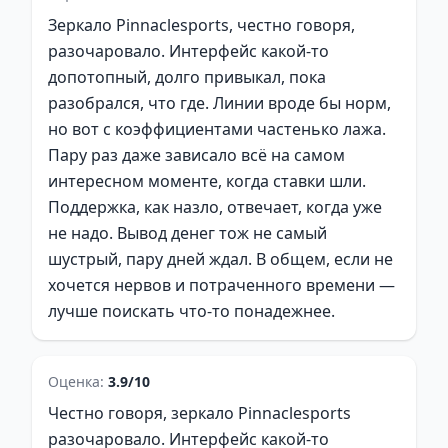
Зеркало Pinnaclesports, честно говоря,
разочаровало. Интерфейс какой-то
допотопный, долго привыкал, пока
разобрался, что где. Линии вроде бы норм,
но вот с коэффициентами частенько лажа.
Пару раз даже зависало всё на самом
интересном моменте, когда ставки шли.
Поддержка, как назло, отвечает, когда уже
не надо. Вывод денег тож не самый
шустрый, пару дней ждал. В общем, если не
хочется нервов и потраченного времени —
лучше поискать что-то понадежнее.
Оценка:
3.9/10
Честно говоря, зеркало Pinnaclesports
разочаровало. Интерфейс какой-то