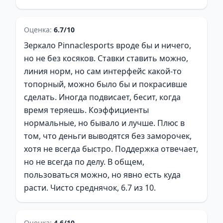
Оценка:
6.7/10
Зеркало Pinnaclesports вроде бы и ничего,
но не без косяков. Ставки ставить можно,
линия норм, но сам интерфейс какой-то
топорный, можно было бы и покрасивше
сделать. Иногда подвисает, бесит, когда
время теряешь. Коэффициенты
нормальные, но бывало и лучше. Плюс в
том, что деньги выводятся без заморочек,
хотя не всегда быстро. Поддержка отвечает,
но не всегда по делу. В общем,
пользоваться можно, но явно есть куда
расти. Чисто среднячок, 6.7 из 10.
Оценка:
4.6/10