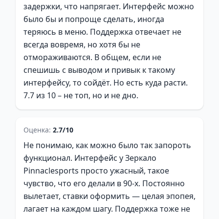
задержки, что напрягает. Интерфейс можно
было бы и попроще сделать, иногда
теряюсь в меню. Поддержка отвечает не
всегда вовремя, но хотя бы не
отмораживаются. В общем, если не
спешишь с выводом и привык к такому
интерфейсу, то сойдёт. Но есть куда расти.
7.7 из 10 – не топ, но и не дно.
Оценка:
2.7/10
Не понимаю, как можно было так запороть
функционал. Интерфейс у Зеркало
Pinnaclesports просто ужасный, такое
чувство, что его делали в 90-х. Постоянно
вылетает, ставки оформить — целая эпопея,
лагает на каждом шагу. Поддержка тоже не