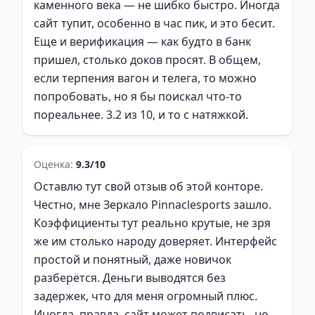
каменного века — не шибко быстро. Иногда
сайт тупит, особенно в час пик, и это бесит.
Еще и верификация — как будто в банк
пришел, столько доков просят. В общем,
если терпения вагон и телега, то можно
попробовать, но я бы поискал что-то
пореальнее. 3.2 из 10, и то с натяжкой.
Оценка:
9.3/10
Оставлю тут свой отзыв об этой конторе.
Честно, мне Зеркало Pinnaclesports зашло.
Коэффициенты тут реально крутые, не зря
же им столько народу доверяет. Интерфейс
простой и понятный, даже новичок
разберётся. Деньги выводятся без
задержек, что для меня огромный плюс.
Иногда, правда, сайт может подвисать, но