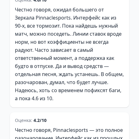
Честно говоря, ожидал большего от
Зеркала Pinnaclesports. Интерфейс как из
90-х, все тормозит. Пока найдешь нужный
матч, можно поседеть. Линии ставок вроде
норм, но вот коэффициенты не всегда
радуют. Часто зависает в самый
ответственный момент, а поддержка как
будто в отпуске. Да и вывод средств —
отдельная песня, ждать устанешь. В общем,
разочарован, думал, что будет лучше.
Надеюсь, хоть со временем пофиксят баги,
а пока 4.6 из 10.
Оценка:
4.2/10
Честно говоря, Pinnaclesports — это полное
разочарование. Интерфейс как из прошлых