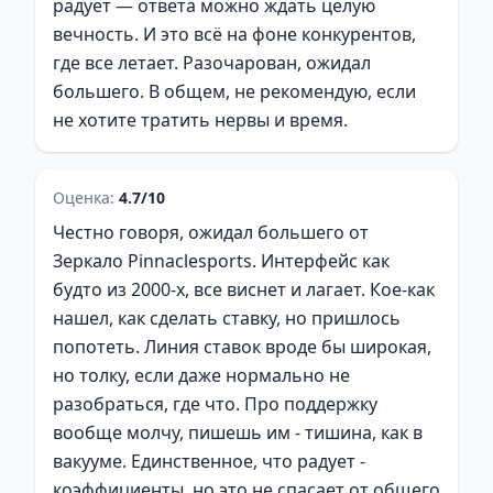
радует — ответа можно ждать целую
вечность. И это всё на фоне конкурентов,
где все летает. Разочарован, ожидал
большего. В общем, не рекомендую, если
не хотите тратить нервы и время.
Оценка:
4.7/10
Честно говоря, ожидал большего от
Зеркало Pinnaclesports. Интерфейс как
будто из 2000-х, все виснет и лагает. Кое-как
нашел, как сделать ставку, но пришлось
попотеть. Линия ставок вроде бы широкая,
но толку, если даже нормально не
разобраться, где что. Про поддержку
вообще молчу, пишешь им - тишина, как в
вакууме. Единственное, что радует -
коэффициенты, но это не спасает от общего