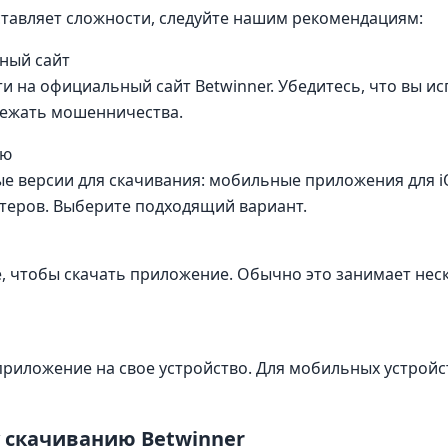
ставляет сложности, следуйте нашим рекомендациям:
ный сайт
и на официальный сайт Betwinner. Убедитесь, что вы и
бежать мошенничества.
ию
е версии для скачивания: мобильные приложения для iO
теров. Выберите подходящий вариант.
е, чтобы скачать приложение. Обычно это занимает неск
приложение на свое устройство. Для мобильных устройс
 скачиванию Betwinner