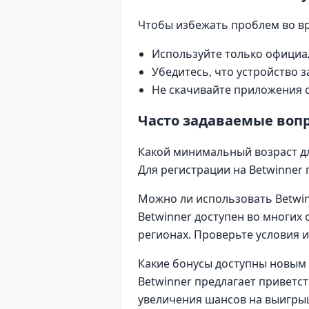
Чтобы избежать проблем во вр
Используйте только официа
Убедитесь, что устройство
Не скачивайте приложения с
Часто задаваемые вопр
Какой минимальный возраст дл
Для регистрации на Betwinner 
Можно ли использовать Betwin
Betwinner доступен во многих 
регионах. Проверьте условия 
Какие бонусы доступны новым
Betwinner предлагает приветс
увеличения шансов на выигры