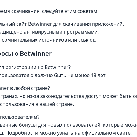
емя скачивания, следуйте этим советам:
льный сайт Betwinner для скачивания приложений.
 защищено антивирусными программами.
 сомнительных источников или ссылок.
осы о Betwinner
я регистрации на Betwinner?
пользователю должно быть не менее 18 лет.
ner в любой стране?
странах, но из-за законодательства доступ может быть 
использования в вашей стране.
 пользователям?
твенные бонусы для новых пользователей, которые мож
ш. Подробности можно узнать на официальном сайте.