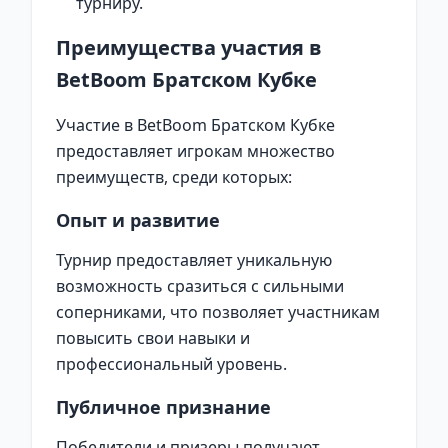
турниру.
Преимущества участия в
BetBoom Братском Кубке
Участие в BetBoom Братском Кубке
предоставляет игрокам множество
преимуществ, среди которых:
Опыт и развитие
Турнир предоставляет уникальную
возможность сразиться с сильными
соперниками, что позволяет участникам
повысить свои навыки и
профессиональный уровень.
Публичное признание
Победители и призеры получают