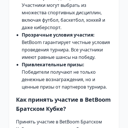
Участники могут выбрать из
множества спортивных дисциплин,
включая футбол, баскетбол, хоккей и
даже киберспорт.
Прозрачные условия участия:
BetBoom гарантирует честные условия
проведения турнира. Все участники
имеют равные шансы на победу.
Привлекательные призы:
Победители получают не только
денежные вознаграждения, но и
ценные призы от партнеров турнира.
Как принять участие в BetBoom
Братском Кубке?
Принять участие в BetBoom Братском