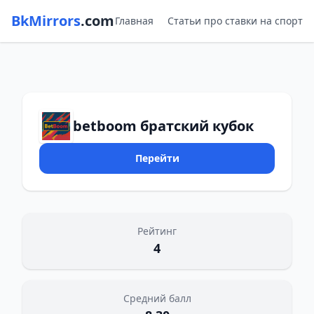
BkMirrors
.com
Главная
Статьи про ставки на спорт
betboom братский кубок
Перейти
Рейтинг
4
Средний балл