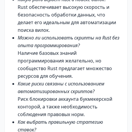
Rust обеспечивает высокую скорость и
безопасность обработки данных, что
делает его идеальным для автоматизации
поиска вилок.
Можно ли использовать скрипты на Rust без
опыта программирования?
Наличие базовых знаний
программирования желательно, но
сообщество Rust предлагает множество
ресурсов для обучения.
Какие риски связаны с использованием
автоматизированных скриптов?
Риск блокировки аккаунта букмекерской
конторой, а также необходимость
соблюдения правовых норм.
Как выбрать правильную стратегию
ставок?