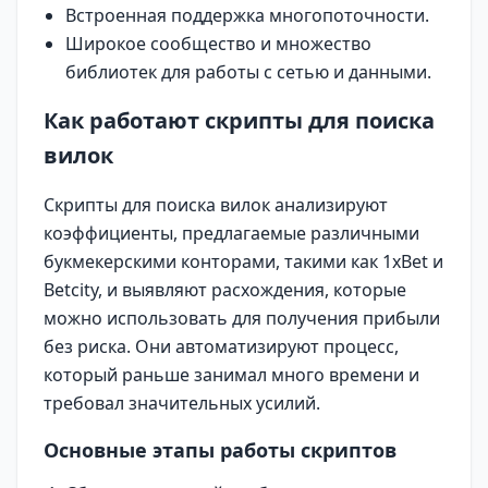
Встроенная поддержка многопоточности.
Широкое сообщество и множество
библиотек для работы с сетью и данными.
Как работают скрипты для поиска
вилок
Скрипты для поиска вилок анализируют
коэффициенты, предлагаемые различными
букмекерскими конторами, такими как 1xBet и
Betcity, и выявляют расхождения, которые
можно использовать для получения прибыли
без риска. Они автоматизируют процесс,
который раньше занимал много времени и
требовал значительных усилий.
Основные этапы работы скриптов