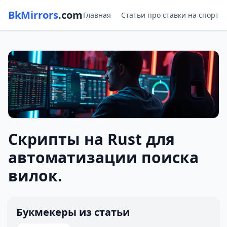
BkMirrors
.com
Главная
Статьи про ставки на спорт
Скрипты на Rust для
автоматизации поиска
вилок.
Букмекеры из статьи