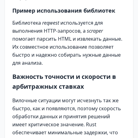
Пример использования библиотек
Библиотека
reqwest
используется для
выполнения HTTP-запросов, а
scraper
помогает парсить HTML и извлекать данные.
Их совместное использование позволяет
быстро и надежно собирать нужные данные
для анализа.
Важность точности и скорости в
арбитражных ставках
Вилочные ситуации могут исчезнуть так же
быстро, как и появляются, поэтому скорость
обработки данных и принятия решений
имеет критическое значение. Rust
обеспечивает минимальные задержки, что