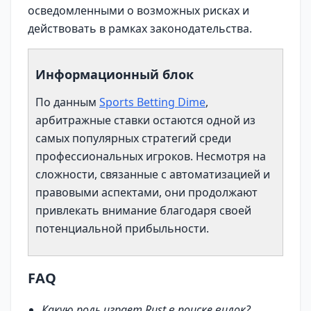
осведомленными о возможных рисках и
действовать в рамках законодательства.
Информационный блок
По данным
Sports Betting Dime
,
арбитражные ставки остаются одной из
самых популярных стратегий среди
профессиональных игроков. Несмотря на
сложности, связанные с автоматизацией и
правовыми аспектами, они продолжают
привлекать внимание благодаря своей
потенциальной прибыльности.
FAQ
Какую роль играет Rust в поиске вилок?