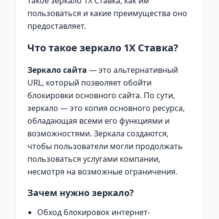
такое зеркало 1Х Ставка, как им
пользоваться и какие преимущества оно
предоставляет.
Что такое зеркало 1Х Ставка?
Зеркало сайта
— это альтернативный
URL, который позволяет обойти
блокировки основного сайта. По сути,
зеркало — это копия основного ресурса,
обладающая всеми его функциями и
возможностями. Зеркала создаются,
чтобы пользователи могли продолжать
пользоваться услугами компании,
несмотря на возможные ограничения.
Зачем нужно зеркало?
Обход блокировок интернет-