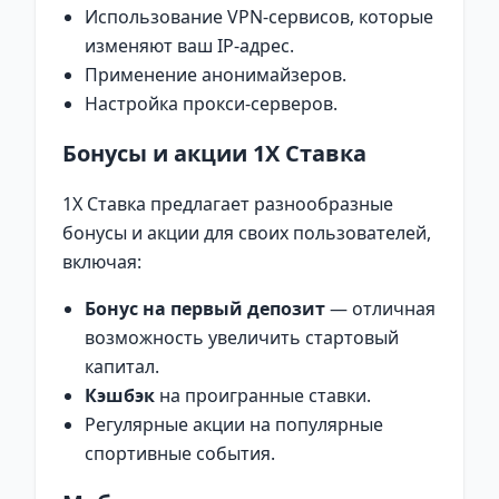
Использование VPN-сервисов, которые
изменяют ваш IP-адрес.
Применение анонимайзеров.
Настройка прокси-серверов.
Бонусы и акции 1Х Ставка
1Х Ставка предлагает разнообразные
бонусы и акции для своих пользователей,
включая:
Бонус на первый депозит
— отличная
возможность увеличить стартовый
капитал.
Кэшбэк
на проигранные ставки.
Регулярные акции на популярные
спортивные события.