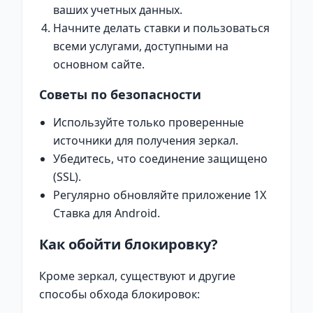
ваших учетных данных.
Начните делать ставки и пользоваться
всеми услугами, доступными на
основном сайте.
Советы по безопасности
Используйте только проверенные
источники для получения зеркал.
Убедитесь, что соединение защищено
(SSL).
Регулярно обновляйте приложение 1Х
Ставка для Android.
Как обойти блокировку?
Кроме зеркал, существуют и другие
способы обхода блокировок: