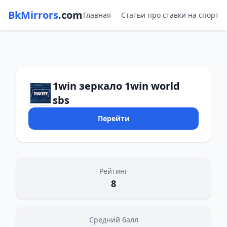
BkMirrors
.com
Главная
Статьи про ставки на спорт
1win зеркало 1win world
sbs
Перейти
Рейтинг
8
Средний балл