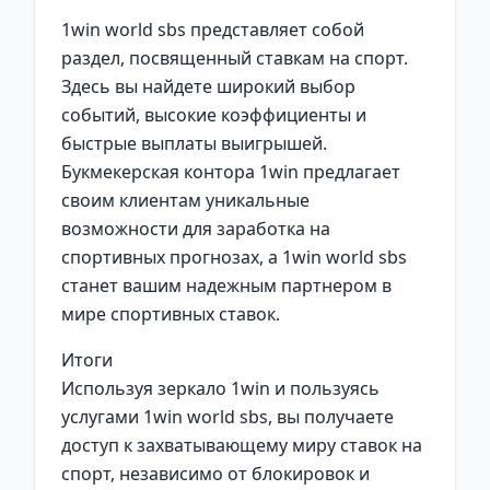
1win world sbs представляет собой
раздел, посвященный ставкам на спорт.
Здесь вы найдете широкий выбор
событий, высокие коэффициенты и
быстрые выплаты выигрышей.
Букмекерская контора 1win предлагает
своим клиентам уникальные
возможности для заработка на
спортивных прогнозах, а 1win world sbs
станет вашим надежным партнером в
мире спортивных ставок.
Итоги
Используя зеркало 1win и пользуясь
услугами 1win world sbs, вы получаете
доступ к захватывающему миру ставок на
спорт, независимо от блокировок и