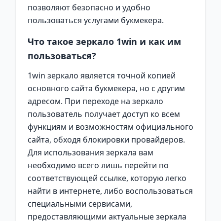
позволяют безопасно и удобно
пользоваться услугами букмекера.
Что такое зеркало 1win и как им
пользоваться?
1win зеркало является точной копией
основного сайта букмекера, но с другим
адресом. При переходе на зеркало
пользователь получает доступ ко всем
функциям и возможностям официального
сайта, обходя блокировки провайдеров.
Для использования зеркала вам
необходимо всего лишь перейти по
соответствующей ссылке, которую легко
найти в интернете, либо воспользоваться
специальными сервисами,
предоставляющими актуальные зеркала