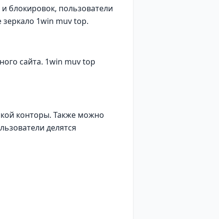
й и блокировок, пользователи
 зеркало 1win muv top.
ого сайта. 1win muv top
ской конторы. Также можно
льзователи делятся