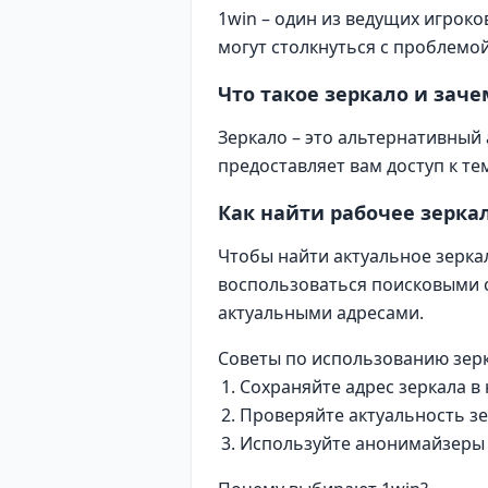
1win – один из ведущих игроко
могут столкнуться с проблемой
Что такое зеркало и заче
Зеркало – это альтернативный
предоставляет вам доступ к те
Как найти рабочее зеркал
Чтобы найти актуальное зерка
воспользоваться поисковыми 
актуальными адресами.
Советы по использованию зерк
Сохраняйте адрес зеркала в 
Проверяйте актуальность зе
Используйте анонимайзеры 